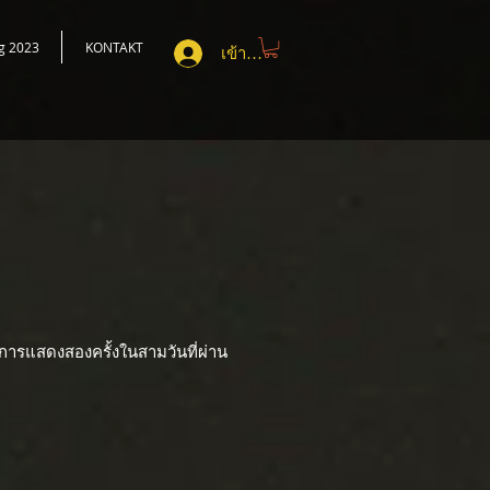
rg 2023
KONTAKT
เข้าสู่ระบบ
ีการแสดงสองครั้งในสามวันที่ผ่าน