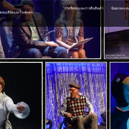
การจัดส่งและการคืนสินค้า
ข้อตกลงและ
คอนเสิร์ตและโรงละคร