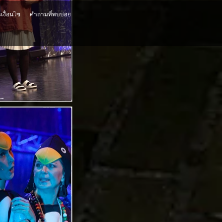
เงื่อนไข
คำถามที่พบบ่อย