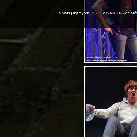
©Mats Jungmyren, 2023 - ภาพถ่ายและแกลเลอรี