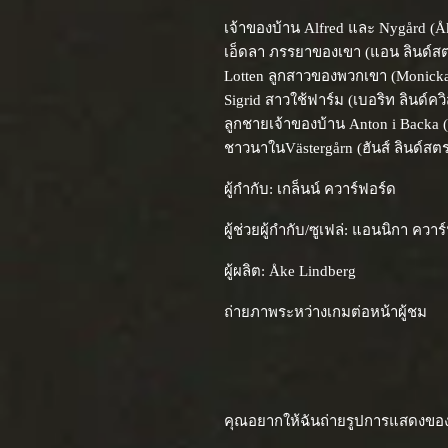
เจ้าของบ้าน Alfred และ Nygård (Å
เอ็ดลา ภรรยาของเขา (แอน ลินด์ส
Lotten ลูกสาวของพวกเขา (Monicka
Sigrid สาวใช้ฟาร์ม (เบอริท ลินด์คว
ลูกชายเจ้าของบ้าน Anton i Backa (
ชาวนาในVästergårn (ฮันส์ ลินด์สต
ผู้กำกับ: เกล็นน์ ควาร์ฟอร์ด
ผู้ช่วยผู้กำกับ/ซูเฟล่: แอนนิกา ควาร
ผู้ผลิต: Åke Lindberg
ถ่ายภาพระหว่างเกมต่อหน้าผู้ชม
คุณอยากให้ฉันถ่ายรูปการแสดงข