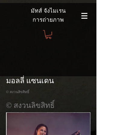
มัทส์ จังไมเรน
การถ่ายภาพ
มอลลี่ แซนเดน
© สงวนลิขสิทธิ์
© สงวนลิขสิทธิ์